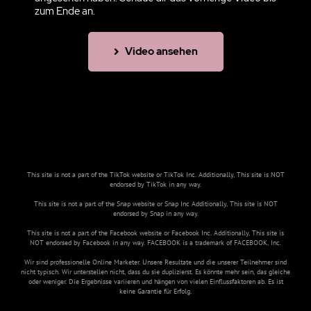
zum Ende an.
Video ansehen
This site is not a part of the TikTok website or TikTok Inc. Additionally, This site is NOT
endorsed by TikTok in any way.
This site is not a part of the Snap website or Snap Inc Additionally, This site is NOT
endorsed by Snap in any way.
This site is not a part of the Facebook website or Facebook Inc. Additionally, This site is
NOT endorsed by Facebook in any way. FACEBOOK is a trademark of FACEBOOK, Inc.
Wir sind professionelle Online Marketer. Unsere Resultate und die unserer Teilnehmer sind
nicht typisch. Wir unterstellen nicht, dass du sie duplizierst. Es könnte mehr sein, das gleiche
oder weniger. Die Ergebnisse variieren und hängen von vielen Einflussfaktoren ab. Es ist
keine Garantie für Erfolg.